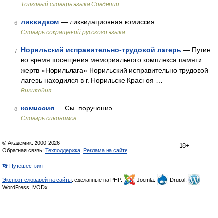
Толковый словарь языка Совдепии
ликвидком
— ликвидационная комиссия …
6
Словарь сокращений русского языка
Норильский исправительно-трудовой лагерь
— Путин
7
во время посещения мемориального комплекса памяти
жертв «Норильлага» Норильский исправительно трудовой
лагерь находился в г. Норильске Красноя …
Википедия
комиссия
— См. поручение …
8
Словарь синонимов
© Академик, 2000-2026
18+
Обратная связь:
Техподдержка
,
Реклама на сайте
👣 Путешествия
Экспорт словарей на сайты
, сделанные на PHP,
Joomla,
Drupal,
WordPress, MODx.