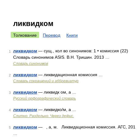
ликвидком
Толкование
Перевод
Книги
ликвидком
— сущ., кол во синонимов: 1 • комиссия (22)
1
Словарь синонимов ASIS. В.Н. Тришин. 2013 …
Словарь синонимов
ликвидком
— ликвидационная комиссия …
2
Словарь сокращений и аббревиатур
ликвидком
— ликвидк ом, а …
3
Русский орфографический словарь
ликвидком
— ликвидко/м, а …
4
Слитно. Раздельно. Через дефис.
ликвидком
— , а, м. Ликвидационная комиссия. АГС, 201
5
…